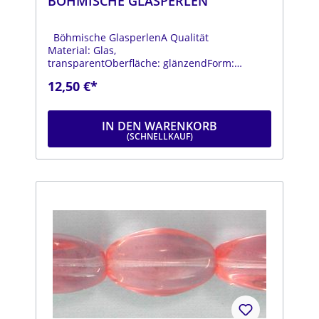
BÖHMISCHE GLASPERLEN
Böhmische GlasperlenA Qualität
Material: Glas,
transparentOberfläche: glänzendForm:
spitzovalFarbe: rosaDurchmesser: ca. 10
12,50 €*
mmLänge: ca. 27 mmStrang: Länge ca. 25 cm
IN DEN WARENKORB