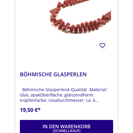
BÖHMISCHE GLASPERLEN
Böhmische GlasperlenA Qualität Material:
Glas, opakOberfläche: glänzendForm:
tropfenFarbe: rosaDurchmesser: ca. 6
mmLänge: ca. 9 mmStrang: Länge ca. 25 cm
19,50 €*
IN DEN WARENKORB