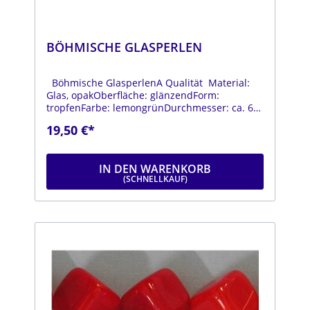
BÖHMISCHE GLASPERLEN
Böhmische GlasperlenA Qualität Material:
Glas, opakOberfläche: glänzendForm:
tropfenFarbe: lemongrünDurchmesser: ca. 6
mmLänge: ca. 9 mmStrang: Länge ca. 25 cm
19,50 €*
IN DEN WARENKORB