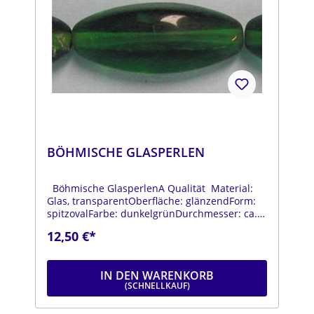
BÖHMISCHE GLASPERLEN
Böhmische GlasperlenA Qualität Material:
Glas, transparentOberfläche: glänzendForm:
spitzovalFarbe: dunkelgrünDurchmesser: ca.
13 mmLänge: ca. 32 mmStrang: Länge ca. 25
12,50 €*
cm
IN DEN WARENKORB