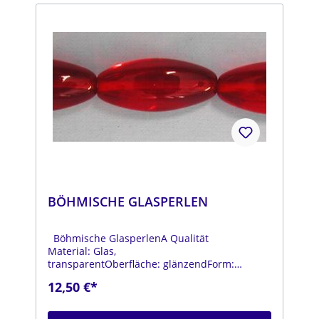
BÖHMISCHE GLASPERLEN
Böhmische GlasperlenA Qualität
Material: Glas,
transparentOberfläche: glänzendForm:
spitzovalFarbe: hellrotDurchmesser: ca. 10
12,50 €*
mmLänge: ca. 22 mmStrang: Länge ca. 25 cm