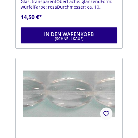
Glas, transparentOberfläche: glänzendForm:
würfelFarbe: rosaDurchmesser: ca. 10
mmStrang: Länge ca. 25 cm
14,50 €*
IN DEN WARENKORB