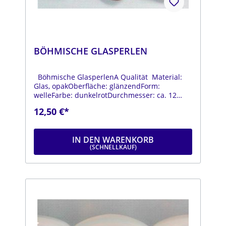
BÖHMISCHE GLASPERLEN
Böhmische GlasperlenA Qualität Material:
Glas, opakOberfläche: glänzendForm:
welleFarbe: dunkelrotDurchmesser: ca. 12
mmLänge: ca. 14 mmStrang: Länge ca. 25 cm
12,50 €*
IN DEN WARENKORB