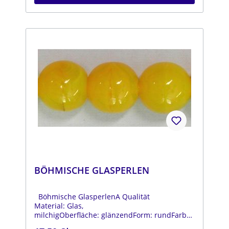
BÖHMISCHE GLASPERLEN
Böhmische GlasperlenA Qualität
Material: Glas,
milchigOberfläche: glänzendForm: rundFarbe:
gelbDurchmesser: ca. 14 mmStrang: Länge ca.