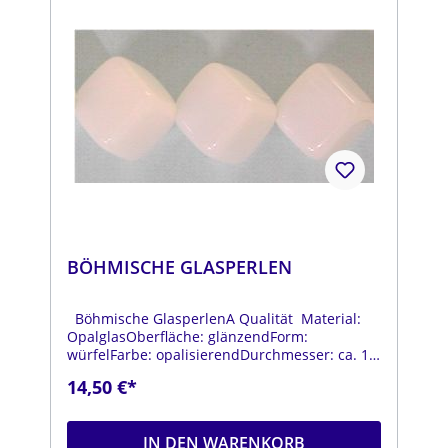
BÖHMISCHE GLASPERLEN
Böhmische GlasperlenA Qualität Material:
OpalglasOberfläche: glänzendForm:
würfelFarbe: opalisierendDurchmesser: ca. 10
mmStrang: Länge ca. 25 cm
14,50 €*
IN DEN WARENKORB