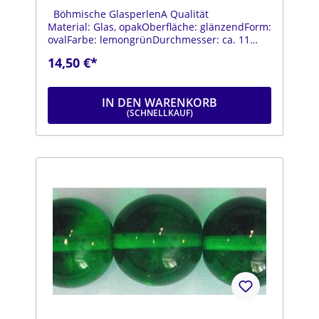
Böhmische GlasperlenA Qualität
Material: Glas, opakOberfläche: glänzendForm:
ovalFarbe: lemongrünDurchmesser: ca. 11
mmLänge: ca. 20 mmStrang: Länge ca. 25 cm
14,50 €*
IN DEN WARENKORB