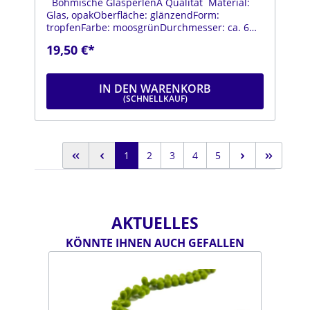
Böhmische GlasperlenA Qualität Material:
Glas, opakOberfläche: glänzendForm:
tropfenFarbe: moosgrünDurchmesser: ca. 6
mmLänge: ca. 9 mmStrang: Länge ca. 25 cm
19,50 €*
IN DEN WARENKORB
1
2
3
4
5
AKTUELLES
KÖNNTE IHNEN AUCH GEFALLEN