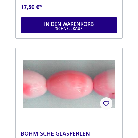
hellblauDurchmesser: ca. 14 mmStrang: Länge
17,50 €*
ca. 25 cm
IN DEN WARENKORB
BÖHMISCHE GLASPERLEN