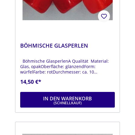
BÖHMISCHE GLASPERLEN
Böhmische GlasperlenA Qualität Material:
Glas, opakOberfläche: glänzendForm:
würfelFarbe: rotDurchmesser: ca. 10
mmStrang: Länge ca. 25 cm
14,50 €*
IN DEN WARENKORB