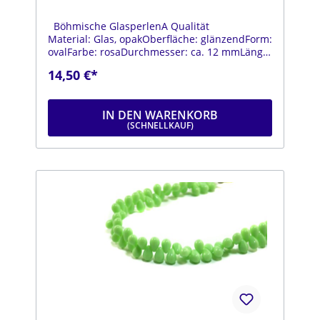
Böhmische GlasperlenA Qualität
Material: Glas, opakOberfläche: glänzendForm:
ovalFarbe: rosaDurchmesser: ca. 12 mmLänge:
ca. 20 mmStrang: Länge ca. 25 cm
14,50 €*
IN DEN WARENKORB