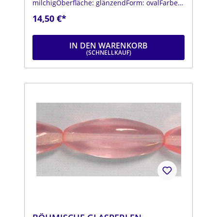
milchigOberfläche: glänzendForm: ovalFarbe:
hellgelbDurchmesser: ca. 11 mmLänge: ca. 20
14,50 €*
mmStrang: Länge ca. 25 cm
IN DEN WARENKORB