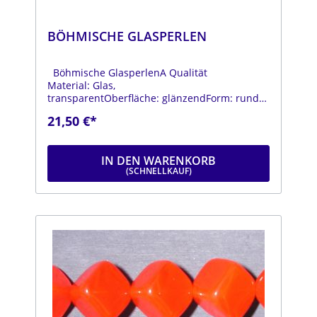
BÖHMISCHE GLASPERLEN
Böhmische GlasperlenA Qualität
Material: Glas,
transparentOberfläche: glänzendForm: rundFa
rbe: grünDurchmesser: ca. 18
21,50 €*
mmStrang: Länge ca. 25 cm
IN DEN WARENKORB