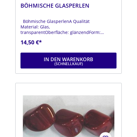
BÖHMISCHE GLASPERLEN
Böhmische GlasperlenA Qualität
Material: Glas,
transparentOberfläche: glänzendForm:
ovalFarbe: transparentDurchmesser: ca. 11
14,50 €*
mmLänge: ca. 20 mmStrang: Länge ca. 25 cm
IN DEN WARENKORB