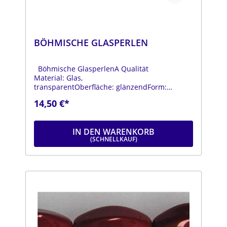
BÖHMISCHE GLASPERLEN
Böhmische GlasperlenA Qualität
Material: Glas,
transparentOberfläche: glänzendForm:
ovalFarbe: rosaDurchmesser: ca. 11 mmLänge:
14,50 €*
ca. 20 mmStrang: Länge ca. 25 cm
IN DEN WARENKORB