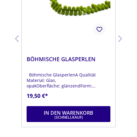
BÖHMISCHE GLASPERLEN
BÖ
Böhmische GlasperlenA Qualität
Böh
Material: Glas,
Mat
opakOberfläche: glänzendForm:
opa
tropfenFarbe:
tro
19,50 €*
19
.
moosgrünDurchmesser: ca. 6 mmLänge:
dun
ca. 9 mmStrang: Länge ca. 25 cm
mmL
IN DEN WARENKORB