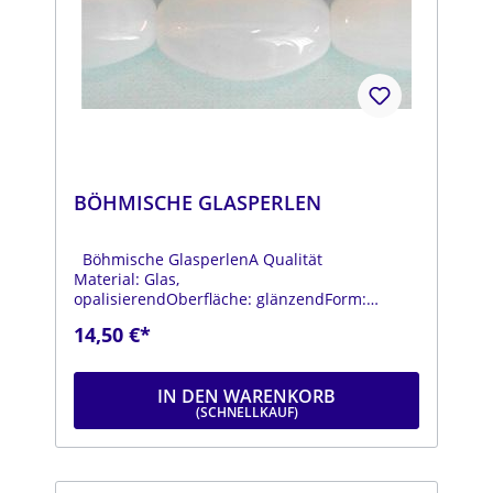
BÖHMISCHE GLASPERLEN
Böhmische GlasperlenA Qualität
Material: Glas,
opalisierendOberfläche: glänzendForm:
ovalFarbe: opalisierendDurchmesser: ca. 11
14,50 €*
mmLänge: ca. 20 mmStrang: Länge ca. 25 cm
IN DEN WARENKORB