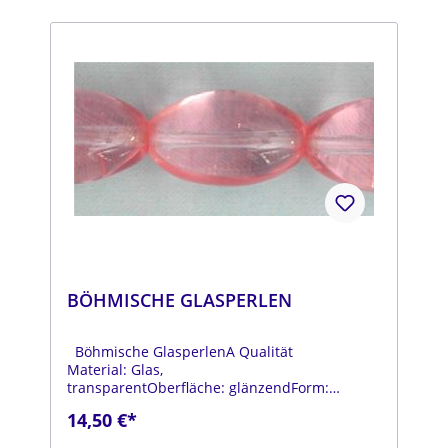
BÖHMISCHE GLASPERLEN
Böhmische GlasperlenA Qualität
Material: Glas,
transparentOberfläche: glänzendForm:
ovalFarbe: rosaDurchmesser: ca. 12 mmLänge:
14,50 €*
ca. 20 mmStrang: Länge ca. 25 cm