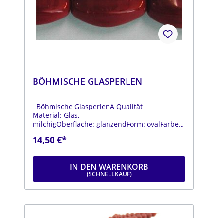
BÖHMISCHE GLASPERLEN
Böhmische GlasperlenA Qualität
Material: Glas,
milchigOberfläche: glänzendForm: ovalFarbe:
rotDurchmesser: ca. 11 mmLänge: ca. 20
14,50 €*
mmStrang: Länge ca. 25 cm
IN DEN WARENKORB