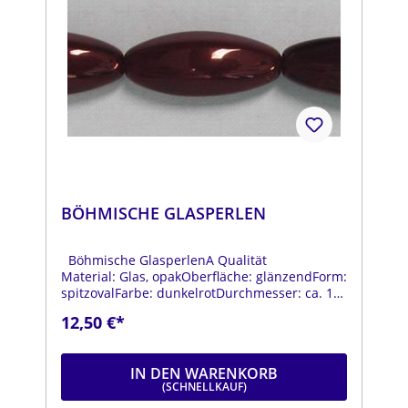
BÖHMISCHE GLASPERLEN
Böhmische GlasperlenA Qualität
Material: Glas, opakOberfläche: glänzendForm:
spitzovalFarbe: dunkelrotDurchmesser: ca. 10
mmLänge: ca. 22 mmStrang: Länge ca. 25 cm
12,50 €*
IN DEN WARENKORB