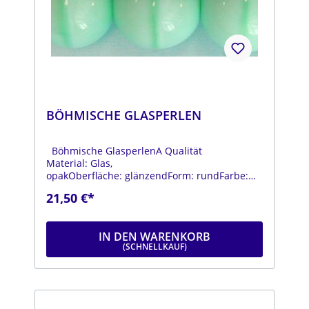
BÖHMISCHE GLASPERLEN
Böhmische GlasperlenA Qualität
Material: Glas,
opakOberfläche: glänzendForm: rundFarbe:
lemongrünDurchmesser: ca. 18
21,50 €*
mmStrang: Länge ca. 25 cm
IN DEN WARENKORB