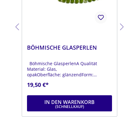
BÖHMISCHE GLASPERLEN
BÖ
Böhmische GlasperlenA Qualität
Böh
Material: Glas,
Mat
opakOberfläche: glänzendForm:
opa
tropfenFarbe:
tro
19,50 €*
19
.
moosgrünDurchmesser: ca. 6 mmLänge:
dun
ca. 9 mmStrang: Länge ca. 25 cm
mmL
IN DEN WARENKORB