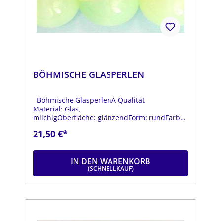
BÖHMISCHE GLASPERLEN
Böhmische GlasperlenA Qualität
Material: Glas,
milchigOberfläche: glänzendForm: rundFarbe:
hellgelbDurchmesser: ca. 18 mmStrang: Länge
21,50 €*
ca. 25 cm
IN DEN WARENKORB