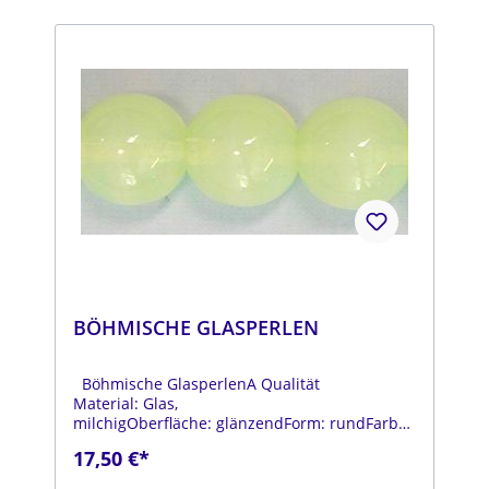
BÖHMISCHE GLASPERLEN
Böhmische GlasperlenA Qualität
Material: Glas,
milchigOberfläche: glänzendForm: rundFarbe:
hellgelbDurchmesser: ca. 14 mmStrang: Länge
17,50 €*
ca. 25 cm