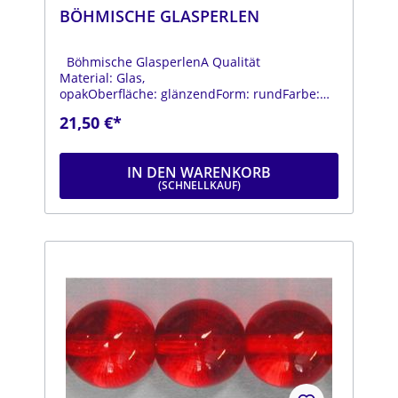
BÖHMISCHE GLASPERLEN
Böhmische GlasperlenA Qualität
Material: Glas,
opakOberfläche: glänzendForm: rundFarbe:
hellgrünDurchmesser: ca. 18
21,50 €*
mmStrang: Länge ca. 25 cm
IN DEN WARENKORB