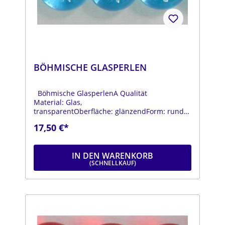
BÖHMISCHE GLASPERLEN
Böhmische GlasperlenA Qualität
Material: Glas,
transparentOberfläche: glänzendForm: rundFa
rbe: hellblauDurchmesser: ca. 14
17,50 €*
mmStrang: Länge ca. 25 cm
IN DEN WARENKORB