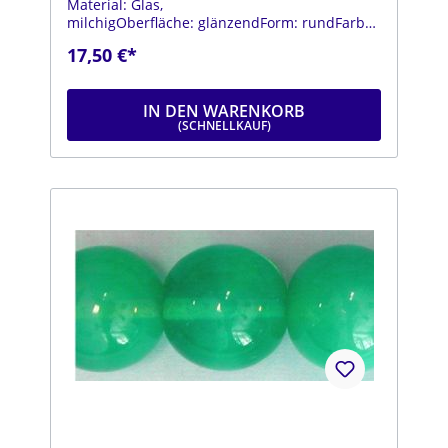
Material: Glas,
milchigOberfläche: glänzendForm: rundFarbe:
hellblauDurchmesser: ca. 14 mmStrang: Länge
17,50 €*
ca. 25 cm
IN DEN WARENKORB