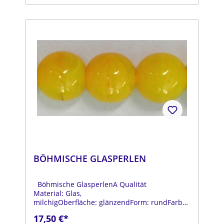
BÖHMISCHE GLASPERLEN
Böhmische GlasperlenA Qualität
Material: Glas,
milchigOberfläche: glänzendForm: rundFarbe:
gelbDurchmesser: ca. 14 mmStrang: Länge ca.
17,50 €*
25 cm