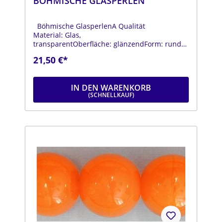
BÖHMISCHE GLASPERLEN
Böhmische GlasperlenA Qualität
Material: Glas,
transparentOberfläche: glänzendForm: rundFa
rbe:gelbDurchmesser: ca. 18
21,50 €*
mmStrang: Länge ca. 25 cm
IN DEN WARENKORB