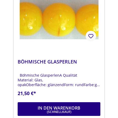
BÖHMISCHE GLASPERLEN
Böhmische GlasperlenA Qualität
Material: Glas,
opakOberfläche: glänzendForm: rundFarbe:gel
bDurchmesser: ca. 18 mmStrang: Länge ca. 25
21,50 €*
cm
IN DEN WARENKORB