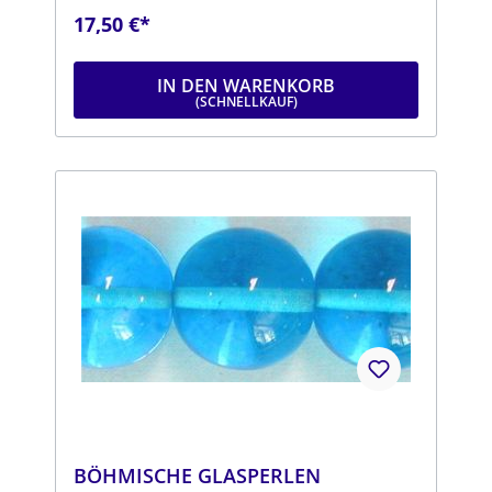
rbe: lilaDurchmesser: ca. 14 mmStrang: Länge
17,50 €*
ca. 25 cm
IN DEN WARENKORB
BÖHMISCHE GLASPERLEN