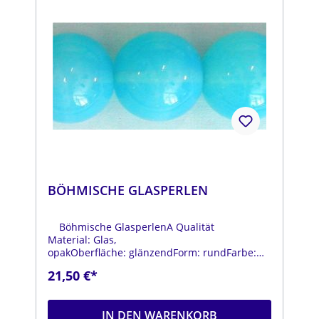
BÖHMISCHE GLASPERLEN
Böhmische GlasperlenA Qualität
Material: Glas,
opakOberfläche: glänzendForm: rundFarbe:
hellblauDurchmesser: ca. 18 mmStrang: Länge
21,50 €*
ca. 25 cm
IN DEN WARENKORB