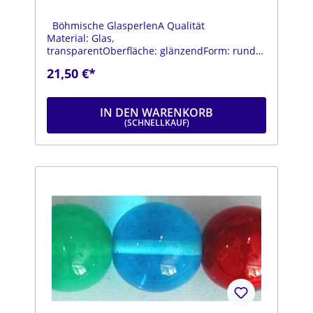
Böhmische GlasperlenA Qualität
Material: Glas,
transparentOberfläche: glänzendForm: rundFa
rbe: hellblauDurchmesser: ca. 18
21,50 €*
mmStrang: Länge ca. 25 cm
IN DEN WARENKORB