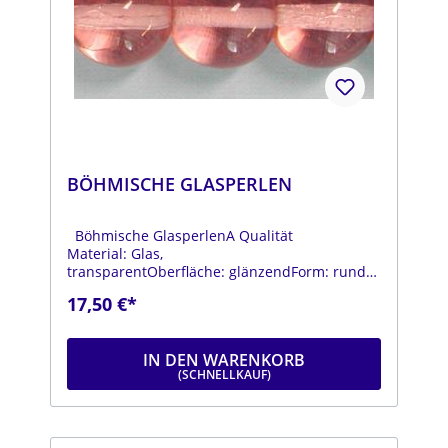
BÖHMISCHE GLASPERLEN
Böhmische GlasperlenA Qualität
Material: Glas,
transparentOberfläche: glänzendForm: rundFa
rbe: rosaDurchmesser: ca. 14
17,50 €*
mmStrang: Länge ca. 25 cm
IN DEN WARENKORB