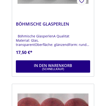
BÖHMISCHE GLASPERLEN
Böhmische GlasperlenA Qualität
Material: Glas,
transparentOberfläche: glänzendForm: rundFa
rbe: hellrotDurchmesser: ca. 14
17,50 €*
mmStrang: Länge ca. 25 cm
IN DEN WARENKORB