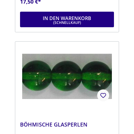
17,50 €*
mmStrang: Länge ca. 25 cm
IN DEN WARENKORB
BÖHMISCHE GLASPERLEN