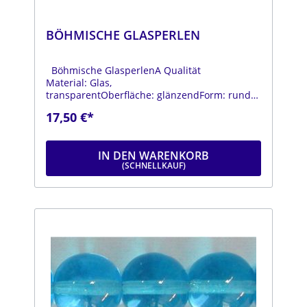
BÖHMISCHE GLASPERLEN
Böhmische GlasperlenA Qualität
Material: Glas,
transparentOberfläche: glänzendForm: rundFa
rbe: gelbDurchmesser: ca. 14
17,50 €*
mmStrang: Länge ca. 25 cm
IN DEN WARENKORB