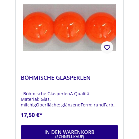
BÖHMISCHE GLASPERLEN
Böhmische GlasperlenA Qualität
Material: Glas,
milchigOberfläche: glänzendForm: rundFarbe:
orangeDurchmesser: ca. 14 mmStrang: Länge
17,50 €*
ca. 25 cm
IN DEN WARENKORB