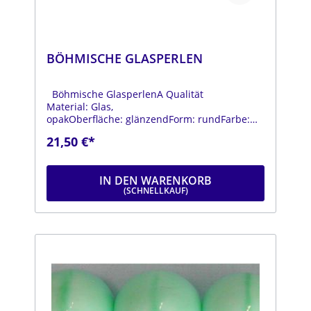
BÖHMISCHE GLASPERLEN
Böhmische GlasperlenA Qualität
Material: Glas,
opakOberfläche: glänzendForm: rundFarbe:
orangeDurchmesser: ca. 18 mmStrang: Länge
21,50 €*
ca. 25 cm
IN DEN WARENKORB