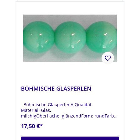
BÖHMISCHE GLASPERLEN
Böhmische GlasperlenA Qualität
Material: Glas,
milchigOberfläche: glänzendForm: rundFarbe:
hellgrünDurchmesser: ca. 14
17,50 €*
mmStrang: Länge ca. 25 cm