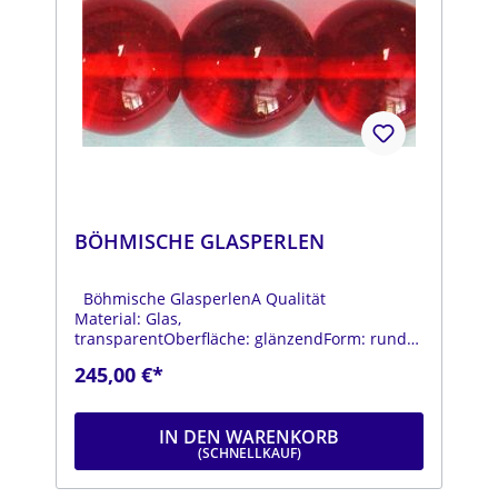
BÖHMISCHE GLASPERLEN
Böhmische GlasperlenA Qualität
Material: Glas,
transparentOberfläche: glänzendForm: rundFa
rbe: hellrotDurchmesser: ca. 18
245,00 €*
mmStrang: Länge ca. 25 cm
IN DEN WARENKORB