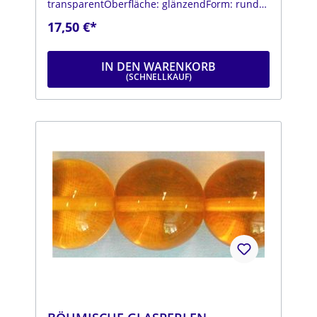
transparentOberfläche: glänzendForm: rundFa
rbe: transparent,
17,50 €*
opalisierendDurchmesser: ca. 14
mmStrang: Länge ca. 25 cm
IN DEN WARENKORB