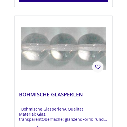
BÖHMISCHE GLASPERLEN
Böhmische GlasperlenA Qualität
Material: Glas,
transparentOberfläche: glänzendForm: rundFa
rbe: transparentDurchmesser: ca. 14