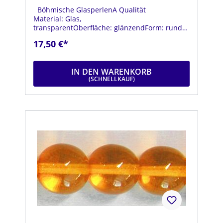
Böhmische GlasperlenA Qualität
Material: Glas,
transparentOberfläche: glänzendForm: rundFa
rbe: dunkelgrünDurchmesser: ca. 14
17,50 €*
mmStrang: Länge ca. 25 cm
IN DEN WARENKORB