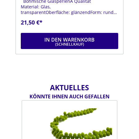
Böhmische GlasperlenA Qualität
Material: Glas,
transparentOberfläche: glänzendForm: rundFa
rbe: grünDurchmesser: ca. 18
21,50 €*
mmStrang: Länge ca. 25 cm
IN DEN WARENKORB
AKTUELLES
KÖNNTE IHNEN AUCH GEFALLEN