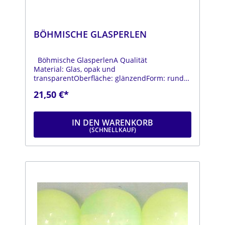
BÖHMISCHE GLASPERLEN
Böhmische GlasperlenA Qualität
Material: Glas, opak und
transparentOberfläche: glänzendForm: rundFa
rbe: verschiedene FarbenDurchmesser: ca. 18
21,50 €*
mmStrang: Länge ca. 25 cm
IN DEN WARENKORB