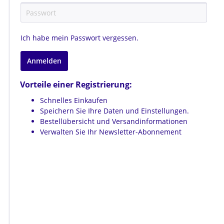
RESIN | HORN PERLEN
ANTIKE
BUNTER DRAHT
SPIT
PERL
WÜR
WEL
Ich habe mein Passwort vergessen.
LINS
TRO
Anmelden
WERKZEUG & AUFSTELLER
BEADS
Vorteile einer Registrierung:
RESIN | HORN PERLEN
ZANGEN
MESSI
SILB
DISPLAY
VER
Schnelles Einkaufen
PERLENBRETTER
MES
Speichern Sie Ihre Daten und Einstellungen.
MES
Bestellübersicht und Versandinformationen
Verwalten Sie Ihr Newsletter-Abonnement