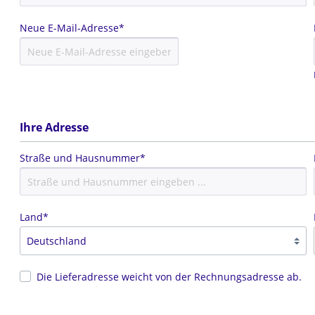
 PERLEN
ZOVALE
ENMIX KETTEN
VELOURBÄNDER
Neue E-Mail-Adresse*
FEL
GEFLOCHTENE BÄNDE
LEN
BAUMWOLLBÄNDER
EN
KAUTSCHUKBÄNDER
PFEN
 ANHÄNGER
SETS
NG PERLEN
ER
FÜR OHRRINGE
Ihre Adresse
GOLDET
FÜR PERLENKETTEN
SING
FÜR CHARMS
Straße und Hausnummer*
SING VERGOLDET
Land*
Die Lieferadresse weicht von der Rechnungsadresse ab.