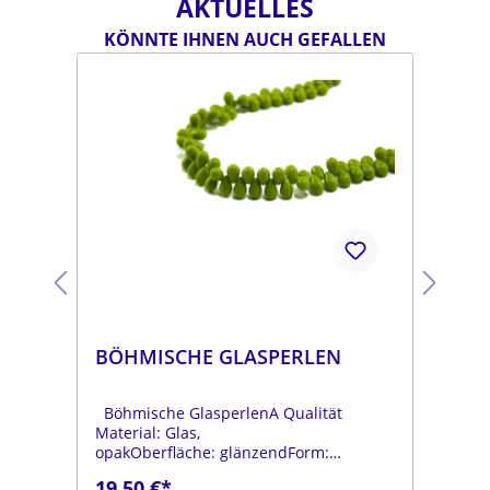
AKTUELLES
KÖNNTE IHNEN AUCH GEFALLEN
BÖHMISCHE GLASPERLEN
BÖ
Böhmische GlasperlenA Qualität
Böh
Material: Glas,
Mat
opakOberfläche: glänzendForm:
opa
tropfenFarbe:
tro
19,50 €*
19