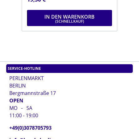
.
moosgrünDurchmesser: ca. 6 mmLänge:
dun
ca. 9 mmStrang: Länge ca. 25 cm
mmL
IN DEN WARENKORB
SERVICE-HOTLINE
PERLENMARKT
BERLIN
Bergmannstraße 17
OPEN
MO - SA
11:00 - 19:00
+49(0)3078705793