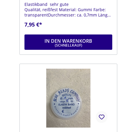
Elastikband sehr gute
Qualität, reißfest Material: Gummi Farbe:
transparentDurchmesser: ca. 0,7mm Länge:
ca. 10m Das Elastikband ist bestens
7,95 €*
geeignet um Armbänder zu fädeln.Zum
Verschließen wird das Elastikband einfach
geknotet.
IN DEN WARENKORB