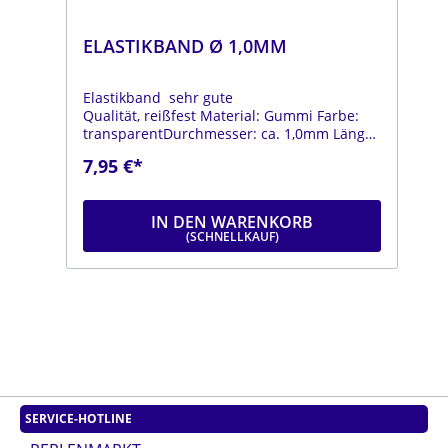
ELASTIKBAND Ø 1,0MM
Elastikband sehr gute
Qualität, reißfest Material: Gummi Farbe:
transparentDurchmesser: ca. 1,0mm Länge:
ca. 5m Das Elastikband ist bestens
7,95 €*
geeignet um Armbänder zu fädeln.Zum
Verschließen wird das Elastikband einfach
geknotet.
IN DEN WARENKORB
SERVICE-HOTLINE