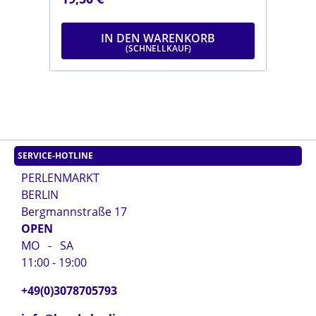
.
moosgrünDurchmesser: ca. 6 mmLänge:
dun
ca. 9 mmStrang: Länge ca. 25 cm
mmL
IN DEN WARENKORB
SERVICE-HOTLINE
PERLENMARKT
BERLIN
Bergmannstraße 17
OPEN
MO - SA
11:00 - 19:00
+49(0)3078705793