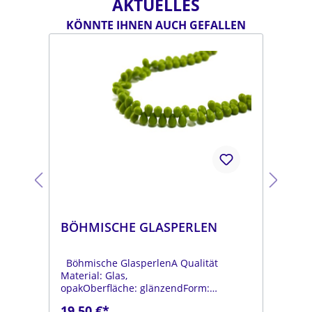
AKTUELLES
KÖNNTE IHNEN AUCH GEFALLEN
BÖHMISCHE GLASPERLEN
BÖ
Böhmische GlasperlenA Qualität
Böh
Material: Glas,
Mat
opakOberfläche: glänzendForm:
opa
tropfenFarbe:
tro
19,50 €*
19