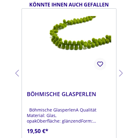
KÖNNTE IHNEN AUCH GEFALLEN
BÖHMISCHE GLASPERLEN
BÖ
Böhmische GlasperlenA Qualität
Böh
Material: Glas,
Mat
opakOberfläche: glänzendForm:
opa
tropfenFarbe:
tro
19,50 €*
19
.
moosgrünDurchmesser: ca. 6 mmLänge:
dun
ca. 9 mmStrang: Länge ca. 25 cm
mmL