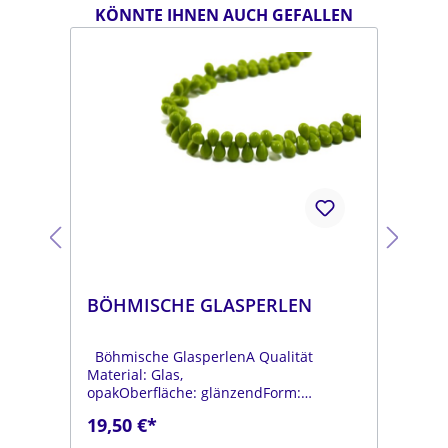
KÖNNTE IHNEN AUCH GEFALLEN
BÖHMISCHE GLASPERLEN
BÖ
Böhmische GlasperlenA Qualität
Böh
Material: Glas,
Mat
opakOberfläche: glänzendForm:
opa
tropfenFarbe:
tro
19,50 €*
19
.
moosgrünDurchmesser: ca. 6 mmLänge:
dun
ca. 9 mmStrang: Länge ca. 25 cm
mmL