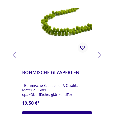
BÖHMISCHE GLASPERLEN
BÖ
Böhmische GlasperlenA Qualität
Böh
Material: Glas,
Mat
opakOberfläche: glänzendForm:
opa
tropfenFarbe:
tro
19,50 €*
19
.
moosgrünDurchmesser: ca. 6 mmLänge:
dun
ca. 9 mmStrang: Länge ca. 25 cm
mmL