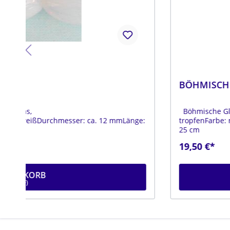
BÖHMISCHE GLASPERLEN
Böhmische GlasperlenA Qualität Material: Glas, opa
ge:
tropfenFarbe: moosgrünDurchmesser: ca. 6 mmLänge:
25 cm
19,50 €*
IN DEN WARENKORB