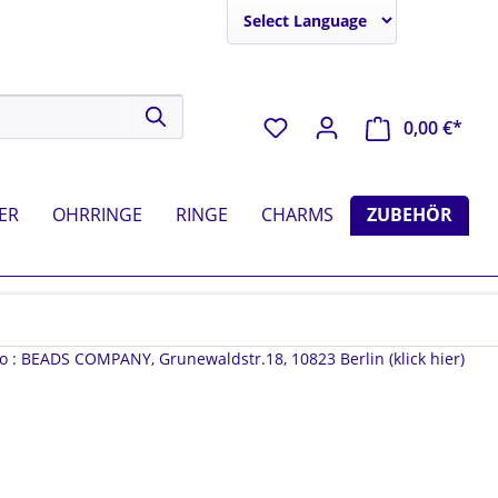
Powered by
0,00 €*
ER
OHRRINGE
RINGE
CHARMS
ZUBEHÖR
fo : BEADS COMPANY, Grunewaldstr.18, 10823 Berlin (klick hier)
METALL PERLEN
MESSING PERLEN
1000 g
ANHÄNGER
ALTE PERLEN
RESIN | HORN
OHRRINGE (ZUBEHÖR)
*
SETS
ZUM AUSWECHSELN