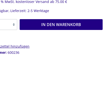
19 % MwSt. kostenloser Versand ab 75.00 €
MESSING
R
ügbar, Lieferzeit: 2-5 Werktage
OHRRINGBÜGEL
OHRSTECKER
OHRCLIPS
IN DEN WARENKORB
CREOLEN
zettel hinzufügen
mer:
600236