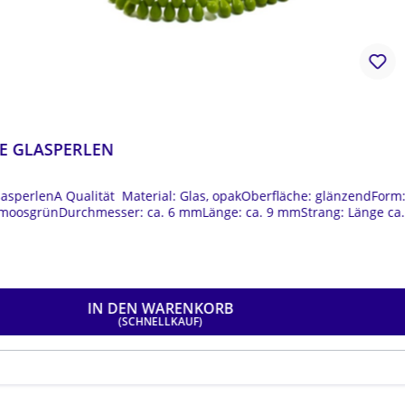
BÖHMISCHE GLASPER
kOberfläche: glänzendForm:
Böhmische GlasperlenA Qual
 ca. 9 mmStrang: Länge ca.
tropfenFarbe: dunkelrotDur
ca. 25 cm
19,50 €*