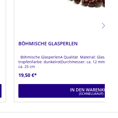
LEN
BÖ
ität Material: Glas, opakOberfläche: glänzendForm:
Böh
chmesser: ca. 12 mmLänge: ca. 18 mmStrang: Länge
tro
19
IN DEN WARENKORB