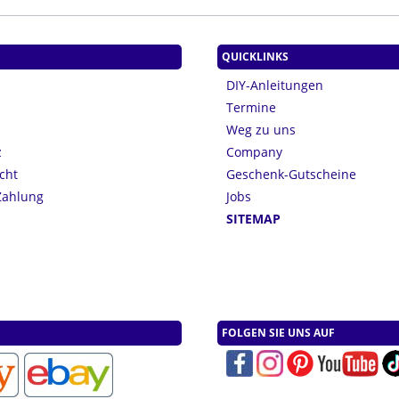
QUICKLINKS
DIY-Anleitungen
Termine
Weg zu uns
z
Company
cht
Geschenk-Gutscheine
Zahlung
Jobs
n
SITEMAP
FOLGEN SIE UNS AUF