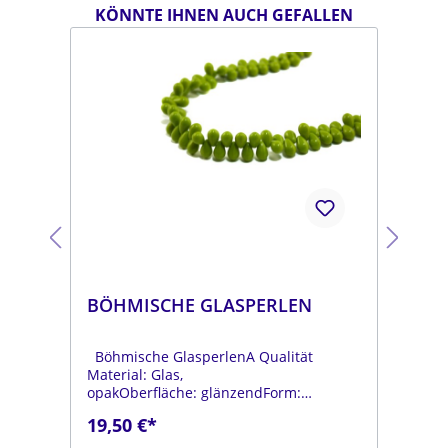
KÖNNTE IHNEN AUCH GEFALLEN
BÖHMISCHE GLASPERLEN
BÖ
Böhmische GlasperlenA Qualität
Böh
Material: Glas,
Mat
opakOberfläche: glänzendForm:
opa
tropfenFarbe:
tro
19,50 €*
19
.
moosgrünDurchmesser: ca. 6 mmLänge:
dun
ca. 9 mmStrang: Länge ca. 25 cm
mmL