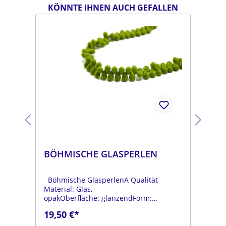
KÖNNTE IHNEN AUCH GEFALLEN
BÖHMISCHE GLASPERLEN
BÖ
Böhmische GlasperlenA Qualität
Böh
Material: Glas,
Mat
opakOberfläche: glänzendForm:
opa
tropfenFarbe:
tro
19,50 €*
19
.
moosgrünDurchmesser: ca. 6 mmLänge:
dun
ca. 9 mmStrang: Länge ca. 25 cm
mmL