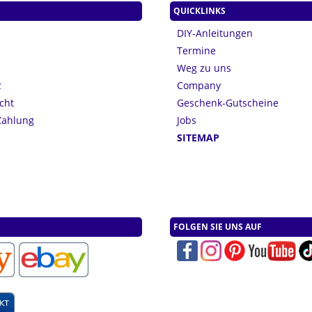
QUICKLINKS
DIY-Anleitungen
Termine
Weg zu uns
z
Company
cht
Geschenk-Gutscheine
Zahlung
Jobs
n
SITEMAP
FOLGEN SIE UNS AUF