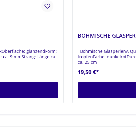
BÖHMISCHE GLASPER
kOberfläche: glänzendForm:
Böhmische GlasperlenA Qual
 ca. 9 mmStrang: Länge ca.
tropfenFarbe: dunkelrotDur
ca. 25 cm
19,50 €*