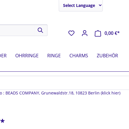
Powered by
0,00 €*
DER
OHRRINGE
RINGE
CHARMS
ZUBEHÖR
fo : BEADS COMPANY, Grunewaldstr.18, 10823 Berlin (klick hier)
METALL PERLEN
MESSING PERLEN
1000 g
ANHÄNGER
ALTE PERLEN
RESIN | HORN
OHRRINGE (ZUBEHÖR)
€*
SETS
OHRRINGBÜGEL