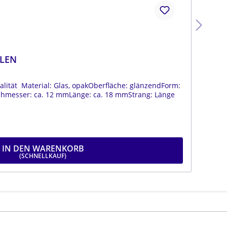
LEN
BÖ
ität Material: Glas, opakOberfläche: glänzendForm:
Böh
chmesser: ca. 12 mmLänge: ca. 18 mmStrang: Länge
tro
19
IN DEN WARENKORB