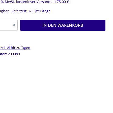
19 % MwSt. kostenloser Versand ab 75.00 €
OHRSTECKER
R
ügbar, Lieferzeit: 2-5 Werktage
OHRCLIPS
CREOLEN
IN DEN WARENKORB
zettel hinzufügen
mer:
200089