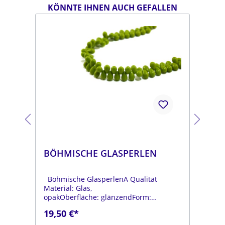
KÖNNTE IHNEN AUCH GEFALLEN
BÖHMISCHE GLASPERLEN
BÖ
Böhmische GlasperlenA Qualität
Böh
Material: Glas,
Mat
opakOberfläche: glänzendForm:
opa
tropfenFarbe:
tro
19,50 €*
19
.
moosgrünDurchmesser: ca. 6 mmLänge:
dun
ca. 9 mmStrang: Länge ca. 25 cm
mmL