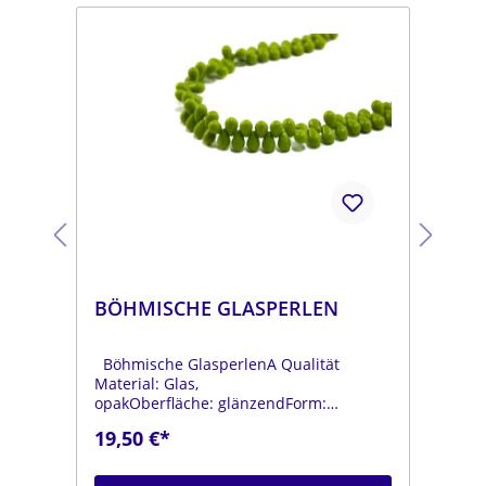
BÖHMISCHE GLASPERLEN
BÖ
Böhmische GlasperlenA Qualität
Böh
Material: Glas,
Mat
opakOberfläche: glänzendForm:
opa
tropfenFarbe:
tro
19,50 €*
19
.
moosgrünDurchmesser: ca. 6 mmLänge:
dun
ca. 9 mmStrang: Länge ca. 25 cm
mmL