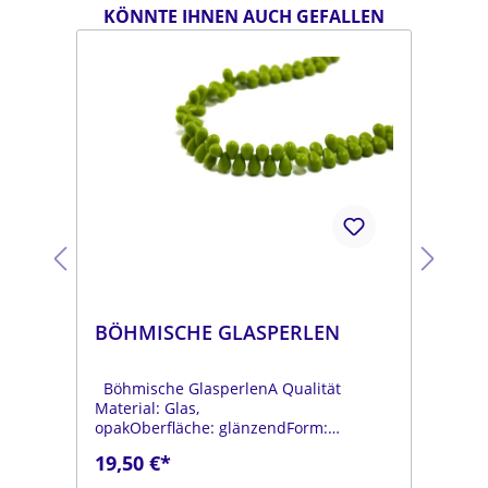
KÖNNTE IHNEN AUCH GEFALLEN
BÖHMISCHE GLASPERLEN
BÖ
Böhmische GlasperlenA Qualität
Böh
Material: Glas,
Mat
opakOberfläche: glänzendForm:
opa
tropfenFarbe:
tro
19,50 €*
19
.
moosgrünDurchmesser: ca. 6 mmLänge:
dun
ca. 9 mmStrang: Länge ca. 25 cm
mmL