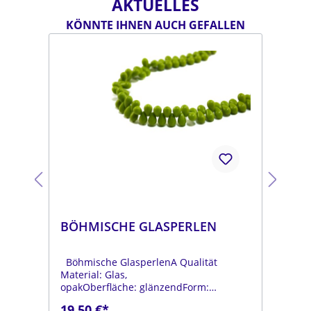
AKTUELLES
KÖNNTE IHNEN AUCH GEFALLEN
BÖHMISCHE GLASPERLEN
BÖ
Böhmische GlasperlenA Qualität
Böh
Material: Glas,
Mat
opakOberfläche: glänzendForm:
opa
tropfenFarbe:
tro
19,50 €*
19