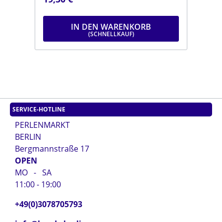
.
moosgrünDurchmesser: ca. 6 mmLänge:
dun
ca. 9 mmStrang: Länge ca. 25 cm
mmL
IN DEN WARENKORB
SERVICE-HOTLINE
PERLENMARKT
BERLIN
Bergmannstraße 17
OPEN
MO - SA
11:00 - 19:00
+49(0)3078705793