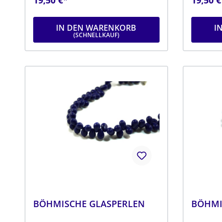
dunkelrotDurchmesser: ca. 6
FarbenDu
mmLänge: ca. 9 mmStrang: Länge ca.
25 cm
IN DEN WARENKORB
I
BÖHMISCHE GLASPERLEN
BÖHMI