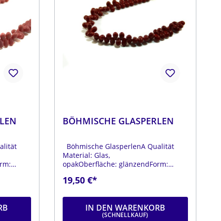
OHRSTECKER
R
OHRCLIPS
CREOLEN
LEN
BÖHMISCHE GLASPERLEN
lität
Böhmische GlasperlenA Qualität
Material: Glas,
rm:
opakOberfläche: glänzendForm:
er: ca. 6
tropfenFarbe: rotDurchmesser: ca. 6
19,50 €*
änge ca.
mmLänge: ca. 9 mmStrang: Länge ca.
25 cm
RB
IN DEN WARENKORB