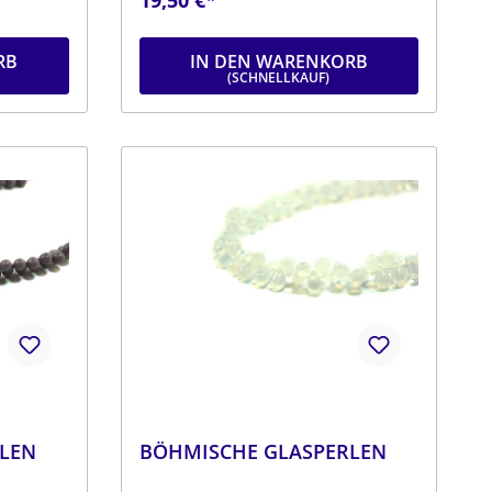
: Länge
orangeDurchmesser: ca. 6 mmLänge:
ca. 9 mmStrang: Länge ca. 25 cm
RB
IN DEN WARENKORB
LEN
BÖHMISCHE GLASPERLEN