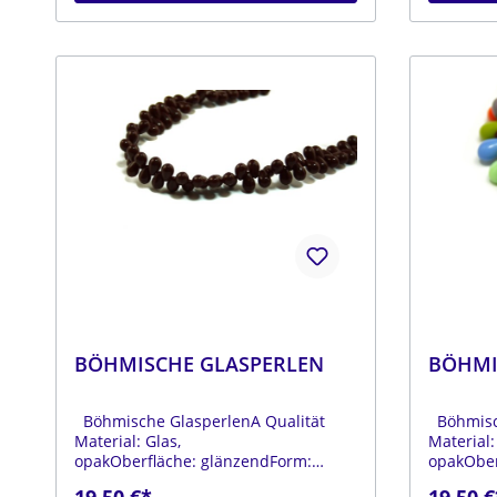
BÖHMISCHE GLASPERLEN
BÖHMI
Böhmische GlasperlenA Qualität
Böhmisch
Material: Glas,
Material:
opakOberfläche: glänzendForm:
opakOber
tropfenFarbe:
tropfenF
19,50 €*
19,50 €