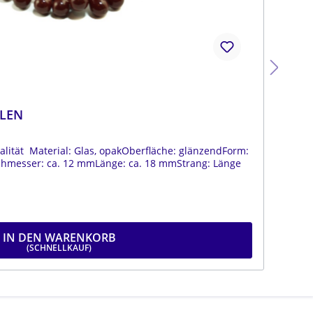
LEN
BÖ
ität Material: Glas, opakOberfläche: glänzendForm:
Böh
chmesser: ca. 12 mmLänge: ca. 18 mmStrang: Länge
tro
19
IN DEN WARENKORB