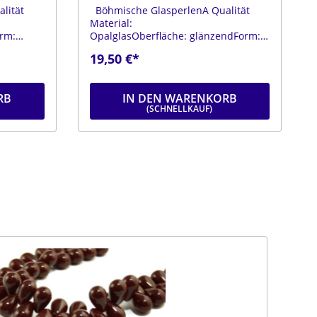
lität
Böhmische GlasperlenA Qualität
Material:
rm:
OpalglasOberfläche: glänzendForm:
r: ca. 6
tropfenFarbe:
19,50 €*
änge ca.
opalisierendDurchmesser: ca. 6
mmLänge: ca. 9 mmStrang: Länge ca.
25 cm
RB
IN DEN WARENKORB