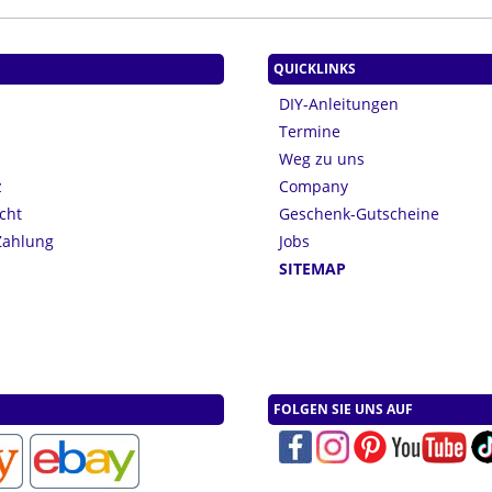
QUICKLINKS
DIY-Anleitungen
Termine
Weg zu uns
z
Company
cht
Geschenk-Gutscheine
Zahlung
Jobs
n
SITEMAP
FOLGEN SIE UNS AUF