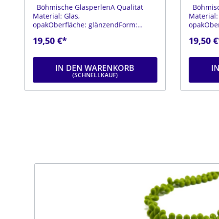
Böhmische GlasperlenA Qualität
Böhmisch
Material: Glas,
Material:
opakOberfläche: glänzendForm:
opakOber
tropfenFarbe:
tropfenF
19,50 €*
19,50 €
dunkelblauDurchmesser: ca. 6
6 mmLäng
mmLänge: ca. 9 mmStrang: Länge ca.
25 cm
IN DEN WARENKORB
I