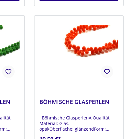
LEN
BÖHMISCHE GLASPERLEN
lität
Böhmische GlasperlenA Qualität
Material: Glas,
rm:
opakOberfläche: glänzendForm:
ser: ca.
tropfenFarbe:
19,50 €*