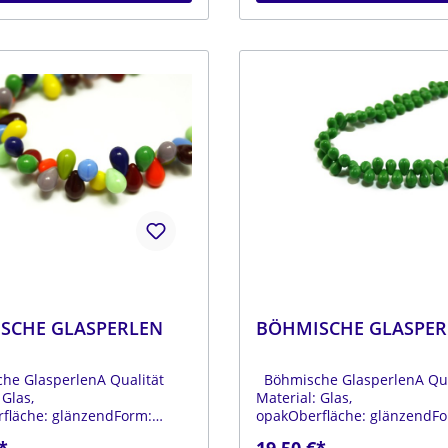
SCHE GLASPERLEN
BÖHMISCHE GLASPER
e GlasperlenA Qualität
Böhmische GlasperlenA Qua
 Glas,
Material: Glas,
fläche: glänzendForm:
opakOberfläche: glänzendFo
arbe: verschiedene
tropfenFarbe: grünDurchmes
*
19,50 €*