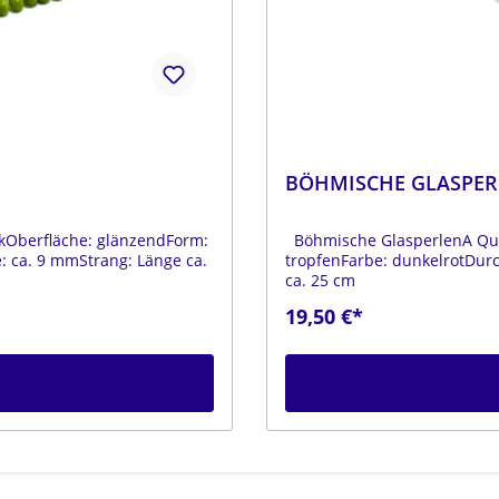
BÖHMISCHE GLASPER
kOberfläche: glänzendForm:
Böhmische GlasperlenA Qual
 ca. 9 mmStrang: Länge ca.
tropfenFarbe: dunkelrotDur
ca. 25 cm
19,50 €*