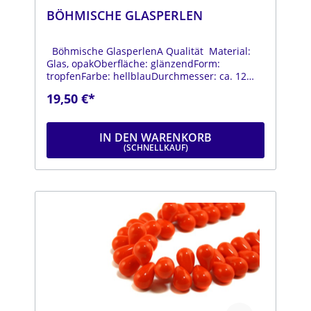
BÖHMISCHE GLASPERLEN
Böhmische GlasperlenA Qualität Material:
Glas, opakOberfläche: glänzendForm:
tropfenFarbe: hellblauDurchmesser: ca. 12
mmLänge: ca. 18 mmStrang: Länge ca. 25 cm
19,50 €*
IN DEN WARENKORB