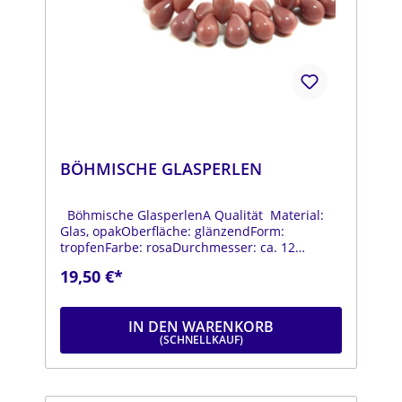
BÖHMISCHE GLASPERLEN
Böhmische GlasperlenA Qualität Material:
Glas, opakOberfläche: glänzendForm:
tropfenFarbe: rosaDurchmesser: ca. 12
mmLänge: ca. 18 mmStrang: Länge ca. 25 cm
19,50 €*
IN DEN WARENKORB