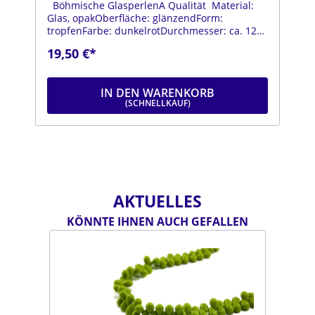
Böhmische GlasperlenA Qualität Material:
Glas, opakOberfläche: glänzendForm:
tropfenFarbe: dunkelrotDurchmesser: ca. 12
mmLänge: ca. 18 mmStrang: Länge ca. 25 cm
19,50 €*
IN DEN WARENKORB
AKTUELLES
KÖNNTE IHNEN AUCH GEFALLEN