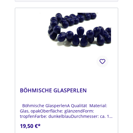
BÖHMISCHE GLASPERLEN
Böhmische GlasperlenA Qualität Material:
Glas, opakOberfläche: glänzendForm:
tropfenFarbe: dunkelblauDurchmesser: ca. 12
mmLänge: ca. 18 mmStrang: Länge ca. 25 cm
19,50 €*