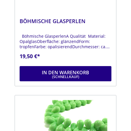
BÖHMISCHE GLASPERLEN
Böhmische GlasperlenA Qualität Material:
OpalglasOberfläche: glänzendForm:
tropfenFarbe: opalisierendDurchmesser: ca.
12 mmLänge: ca. 18 mmStrang: Länge ca. 25
19,50 €*
cm
IN DEN WARENKORB