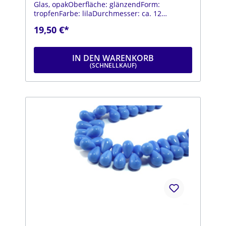
Glas, opakOberfläche: glänzendForm:
tropfenFarbe: lilaDurchmesser: ca. 12
mmLänge: ca. 18 mmStrang: Länge ca. 25 cm
19,50 €*
IN DEN WARENKORB