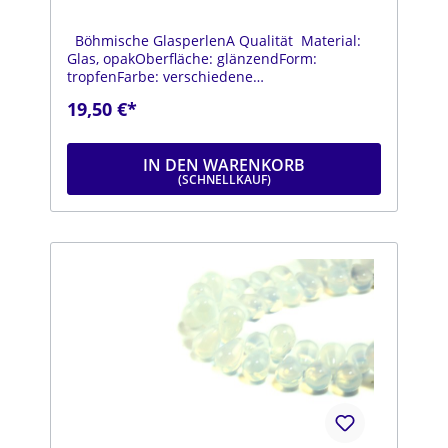
Böhmische GlasperlenA Qualität Material:
Glas, opakOberfläche: glänzendForm:
tropfenFarbe: verschiedene
FarbenDurchmesser: ca. 12 mmLänge: ca. 18
19,50 €*
mmStrang: Länge ca. 25 cm
IN DEN WARENKORB