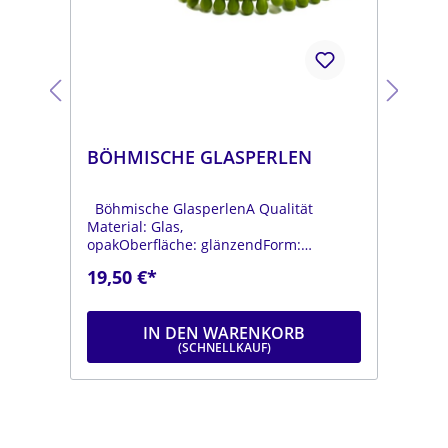
BÖHMISCHE GLASPERLEN
BÖ
Böhmische GlasperlenA Qualität
Böh
Material: Glas,
Mat
opakOberfläche: glänzendForm:
opa
tropfenFarbe:
tro
19,50 €*
19
.
moosgrünDurchmesser: ca. 6 mmLänge:
dun
ca. 9 mmStrang: Länge ca. 25 cm
mmL
IN DEN WARENKORB