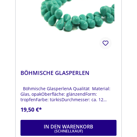
BÖHMISCHE GLASPERLEN
Böhmische GlasperlenA Qualität Material:
Glas, opakOberfläche: glänzendForm:
tropfenFarbe: türkisDurchmesser: ca. 12
mmLänge: ca. 18 mmStrang: Länge ca. 25 cm
19,50 €*
IN DEN WARENKORB