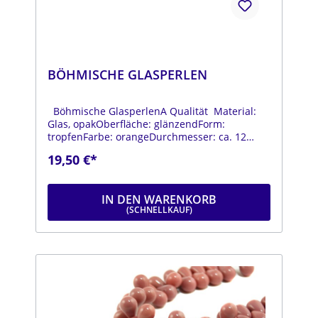
BÖHMISCHE GLASPERLEN
Böhmische GlasperlenA Qualität Material:
Glas, opakOberfläche: glänzendForm:
tropfenFarbe: orangeDurchmesser: ca. 12
mmLänge: ca. 18 mmStrang: Länge ca. 25 cm
19,50 €*
IN DEN WARENKORB