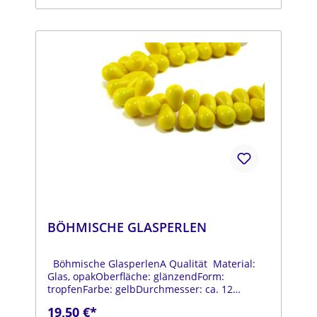
BÖHMISCHE GLASPERLEN
Böhmische GlasperlenA Qualität Material:
Glas, opakOberfläche: glänzendForm:
tropfenFarbe: gelbDurchmesser: ca. 12
mmLänge: ca. 18 mmStrang: Länge ca. 25 cm
19,50 €*