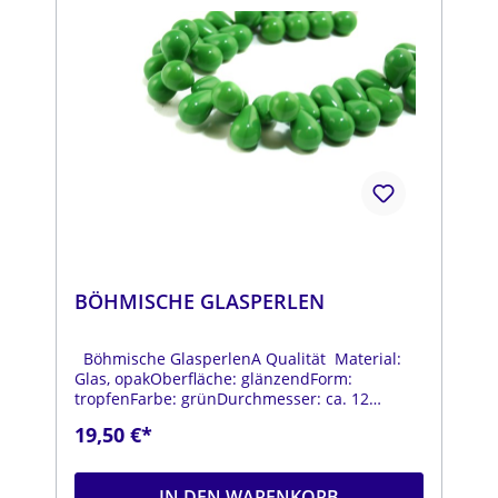
BÖHMISCHE GLASPERLEN
Böhmische GlasperlenA Qualität Material:
Glas, opakOberfläche: glänzendForm:
tropfenFarbe: grünDurchmesser: ca. 12
mmLänge: ca. 18 mmStrang: Länge ca. 25 cm
19,50 €*
IN DEN WARENKORB