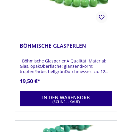
BÖHMISCHE GLASPERLEN
Böhmische GlasperlenA Qualität Material:
Glas, opakOberfläche: glänzendForm:
tropfenFarbe: hellgrünDurchmesser: ca. 12
mmLänge: ca. 18 mmStrang: Länge ca. 25 cm
19,50 €*
IN DEN WARENKORB